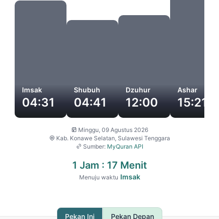
Imsak
Shubuh
Dzuhur
Ashar
04:31
04:41
12:00
15:21
Minggu, 09 Agustus 2026

Kab. Konawe Selatan, Sulawesi Tenggara

Sumber:
MyQuran API

1 Jam : 17 Menit
Imsak
Menuju waktu
Pekan Ini
Pekan Depan