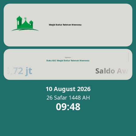
Masjid Baitur Rahman Wawoosu
Laporan
Buku KAS Masjid Baitur Rahman Wawoosu
 8,72 jt
Saldo Awal
10 August 2026
26 Safar 1448 AH
09:48